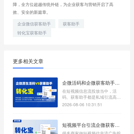
障，全方位超越传统外链，为企业获客与营销开启了高
效、安全的新篇章。
企业微信获客助手
获客助手
转化宝获客助手
更多相关文章
企微活码和企微获客助手哪个更稳定，转化宝可以实现哪些功能
在短视频信息流投放当中，活
码、获客助手都是私域引流高频
工具，但二者产品定位完全不一
2026-08-06 10:31:51
样：活码偏向多渠道归因分流，
获客助手主打短链路一步加粉。
工具选择失误，不光会拉低整体
短视频平台引流企微获客助手，数据回传有多重要？
转化，还容易触发平台风控，造
成引流链路直接失效。
很多商家做短视频信息流广告投