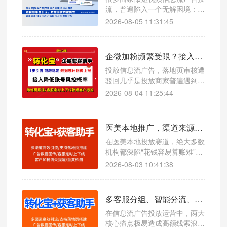
流，普遍陷入一个无解困境：广
告预算持续消耗、页面曝光点击
2026-08-05 11:31:45
不断、企微新增粉丝稳步上涨，
但完全说不清哪条计划精准获
客、哪条计划纯浪费预算。看似
企微加粉频繁受限？接入企微获客助手降低账号风控概率
流量不断，实则转化模糊、成本
失控、投放越跑越乱。
投放信息流广告，落地页审核遭
驳回几乎是投放商家普遍遇到的
难题。很多人误以为是图片、文
2026-08-04 11:25:44
案素材违规，实际上大量驳回案
例，根源在于引流跳转链路触碰
平台风控红线。
医美本地推广，渠道来源自动打标精准核算投放 ROI 案例
在医美本地投放赛道，绝大多数
机构都深陷“花钱容易算账难”的
行业困境：抖音、小红书、本地
2026-08-03 10:41:38
生活平台持续投流，咨询量、到
店量看似稳定增长，但各渠道真
实获客效果、转化收益模糊不
多客服分组、智能分流、客户自动打标完整设置步骤
清。最常见的问题就是跨渠道客
源归属混乱：抖音付费推流的客
在信息流广告投放运营中，两大
户被销售随手登记为朋友介绍，
核心痛点极易造成高额线索浪