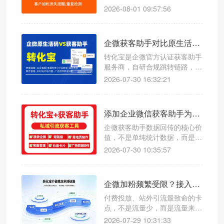
小红书种草引流的客源被归类为
费：一是客服分配无规则、流量
2026-08-01 09:57:56
自然到店，人工统计误
扎堆闲置不均，出现部分客服接
待过载、部分客服空岗闲置，同
时员工上下班衔接混乱导致线索
企微获客助手对比原生活码，转化宝1 秒唤起企微添加页面
漏接；二是客户来源无溯源、渠
道数据混乱，无法区分抖音、快
转化宝是企微官方认证获客助手
手、小红书等不同投放计划的线
服务商，自研合规跳转链路，一
索质量，复盘优化无依据、转化
键生成全域广告加粉短链，1 秒
2026-07-30 16:32:21
归因不准确。
唤起企微添加页面，大幅提升加
粉转化率。 支持 JS/API 双模式
多层数据回传，可将加粉、用户
添加企业微信获客助手为什么需要数据回传？
开口、流失客户数据实时同步至
抖音、百度、腾讯等广告后台，
企微获客助手数据回传的核心价
优化投放模型、降低获客成本
值，不是单纯统计数据，而是用
真实用户行为持续校准广告模
2026-07-30 10:35:57
型。只引流不回传，投放只会越
跑越泛、成本越跑越高；搭配合
规第三方工具完成全链路回传，
企微加粉频繁受限？接入企微获客助手降低账号风控概率
才能让每一次曝光、每一笔预算
都精准触达高意向人群，实现广
付费投放、站外引流最致命的卡
告投放稳定起量、成本可控、客
点，不是流量少，而是流量来了
资高质的长效私域获客闭环
接不住：员工账号频繁触发加粉
2026-07-29 10:31:33