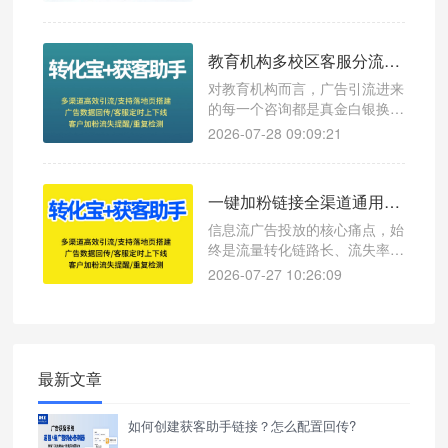
受限、临时限流、甚至禁止新增
好友，优质投放流量白白流失，
投产直接腰斩。
教育机构多校区客服分流，使用转化宝降低人工成本实录
对教育机构而言，广告引流进来
的每一个咨询都是真金白银换来
的。但不少机构在客服分配环
2026-07-28 09:09:21
节“掉了链子”——咨询量一上来
就手忙脚乱，要么某个老师被咨
询挤爆，要么其他校区老师“没
一键加粉链接全渠道通用配置教程（抖音 / 快手 / 广点通 / 小红书）
活干”，漏接、回复慢直接导致
线索流失，人工成本反而越堆越
信息流广告投放的核心痛点，始
高。
终是流量转化链路长、流失率
高、数据无归因、账号易风控。
2026-07-27 10:26:09
传统扫码加企微、复制微信号搜
索的方式，需要用户3-5步操
作，中途流失率超60%，且无法
精准区分流量渠道，不利于投放
模型优化与精细化运营。
最新文章
如何创建获客助手链接？怎么配置回传?