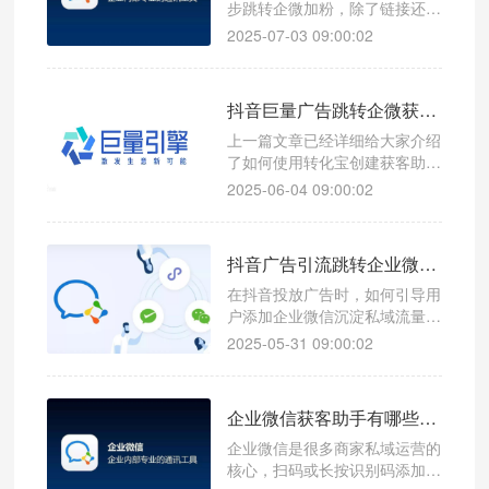
步跳转企微加粉，除了链接还可
以生成图文卡片形式，在抖音私
2025-07-03 09:00:02
信/群聊内分享获客助手图文卡
片跳转企业微信的方式，展现效
果更丰富，可增加用户点击率，
抖音巨量广告跳转企微获客助手加粉数据回传配置与联调操作步骤
以下2种方法给您分享获客链接
图文卡片如何生成。点击输入图
上一篇文章已经详细给大家介绍
片描述（最多30字）方法一：
了如何使用转化宝创建获客助手
获客助手链接生成工具创建1、
链接，配置好了获客助手链接。
2025-06-04 09:00:02
创建账号，
提前在抖音后台开好广告账户。
接下来分享如何配置抖音巨量广
告跳转企微获客助手加粉数据回
抖音广告引流跳转企业微信获客助手加粉数据回传怎么操作？
传与联调。抖音巨量广告跳转获
客助手加粉回传联调配置步骤如
在抖音投放广告时，如何引导用
下：第一步：获取广告回传链接
户添加企业微信沉淀私域流量？
1、登录转化宝后台→进入企微
本文将详细介绍通过转化宝实现
2025-05-31 09:00:02
获客助手功
抖音广告跳转企业微信获客助手
加粉引流的方法，适用于需自动
分流多客服、获取用户加粉/流
企业微信获客助手有哪些功能？如何快速开通获客助手？
失信息，统计不同广告推广计划
加粉效果的场景。一、前期准备
企业微信是很多商家私域运营的
开通企业微信-需企业认证抖音
核心，扫码或长按识别码添加好