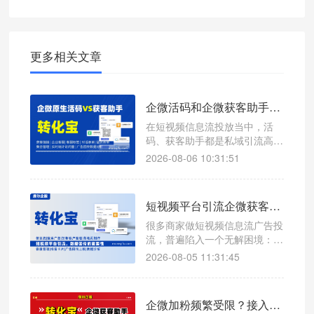
更多相关文章
企微活码和企微获客助手哪个更稳定，转化宝可以实现哪些功能
在短视频信息流投放当中，活
码、获客助手都是私域引流高频
工具，但二者产品定位完全不一
2026-08-06 10:31:51
样：活码偏向多渠道归因分流，
获客助手主打短链路一步加粉。
工具选择失误，不光会拉低整体
短视频平台引流企微获客助手，数据回传有多重要？
转化，还容易触发平台风控，造
成引流链路直接失效。
很多商家做短视频信息流广告投
流，普遍陷入一个无解困境：广
告预算持续消耗、页面曝光点击
2026-08-05 11:31:45
不断、企微新增粉丝稳步上涨，
但完全说不清哪条计划精准获
客、哪条计划纯浪费预算。看似
企微加粉频繁受限？接入企微获客助手降低账号风控概率
流量不断，实则转化模糊、成本