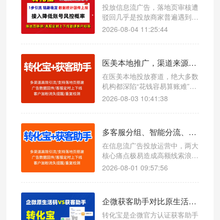
失控、投放越跑越乱。
投放信息流广告，落地页审核遭
驳回几乎是投放商家普遍遇到的
难题。很多人误以为是图片、文
2026-08-04 11:25:44
案素材违规，实际上大量驳回案
例，根源在于引流跳转链路触碰
平台风控红线。
医美本地推广，渠道来源自动打标精准核算投放 ROI 案例
在医美本地投放赛道，绝大多数
机构都深陷“花钱容易算账难”的
行业困境：抖音、小红书、本地
2026-08-03 10:41:38
生活平台持续投流，咨询量、到
店量看似稳定增长，但各渠道真
实获客效果、转化收益模糊不
多客服分组、智能分流、客户自动打标完整设置步骤
清。最常见的问题就是跨渠道客
源归属混乱：抖音付费推流的客
在信息流广告投放运营中，两大
户被销售随手登记为朋友介绍，
核心痛点极易造成高额线索浪
小红书种草引流的客源被归类为
费：一是客服分配无规则、流量
2026-08-01 09:57:56
自然到店，人工统计误
扎堆闲置不均，出现部分客服接
待过载、部分客服空岗闲置，同
时员工上下班衔接混乱导致线索
企微获客助手对比原生活码，转化宝1 秒唤起企微添加页面
漏接；二是客户来源无溯源、渠
道数据混乱，无法区分抖音、快
转化宝是企微官方认证获客助手