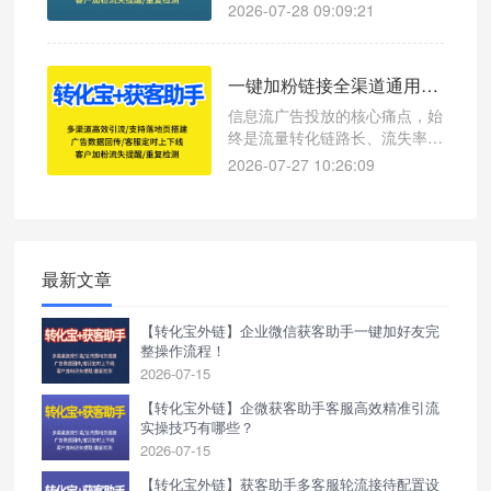
的。但不少机构在客服分配环
2026-07-28 09:09:21
节“掉了链子”——咨询量一上来
就手忙脚乱，要么某个老师被咨
询挤爆，要么其他校区老师“没
一键加粉链接全渠道通用配置教程（抖音 / 快手 / 广点通 / 小红书）
活干”，漏接、回复慢直接导致
线索流失，人工成本反而越堆越
信息流广告投放的核心痛点，始
高。
终是流量转化链路长、流失率
高、数据无归因、账号易风控。
2026-07-27 10:26:09
传统扫码加企微、复制微信号搜
索的方式，需要用户3-5步操
作，中途流失率超60%，且无法
精准区分流量渠道，不利于投放
模型优化与精细化运营。
最新文章
【转化宝外链】企业微信获客助手一键加好友完
整操作流程！
2026-07-15
【转化宝外链】企微获客助手客服高效精准引流
实操技巧有哪些？
2026-07-15
【转化宝外链】获客助手多客服轮流接待配置设