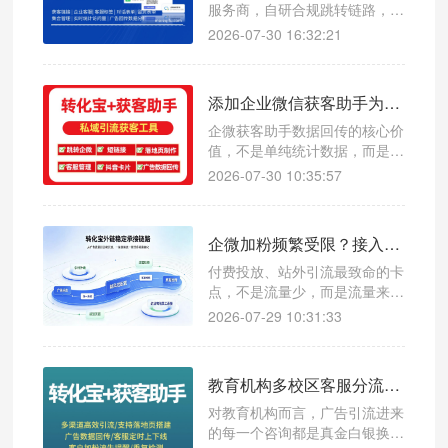
手、小红书等不同投放计划的线
服务商，自研合规跳转链路，一
索质量，复盘优化无依据、转化
键生成全域广告加粉短链，1 秒
2026-07-30 16:32:21
归因不准确。
唤起企微添加页面，大幅提升加
粉转化率。 支持 JS/API 双模式
多层数据回传，可将加粉、用户
添加企业微信获客助手为什么需要数据回传？
开口、流失客户数据实时同步至
抖音、百度、腾讯等广告后台，
企微获客助手数据回传的核心价
优化投放模型、降低获客成本
值，不是单纯统计数据，而是用
真实用户行为持续校准广告模
2026-07-30 10:35:57
型。只引流不回传，投放只会越
跑越泛、成本越跑越高；搭配合
规第三方工具完成全链路回传，
企微加粉频繁受限？接入企微获客助手降低账号风控概率
才能让每一次曝光、每一笔预算
都精准触达高意向人群，实现广
付费投放、站外引流最致命的卡
告投放稳定起量、成本可控、客
点，不是流量少，而是流量来了
资高质的长效私域获客闭环
接不住：员工账号频繁触发加粉
2026-07-29 10:31:33
受限、临时限流、甚至禁止新增
好友，优质投放流量白白流失，
投产直接腰斩。
教育机构多校区客服分流，使用转化宝降低人工成本实录
对教育机构而言，广告引流进来
的每一个咨询都是真金白银换来