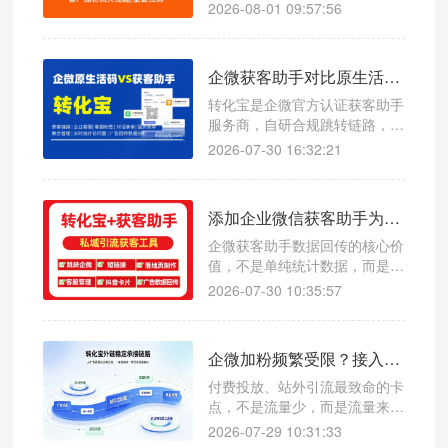
小红书种草引流的客源被归类为
费：一是客服分配无规则、流量
2026-08-01 09:57:56
自然到店，人工统计误
扎堆闲置不均，出现部分客服接
待过载、部分客服空岗闲置，同
时员工上下班衔接混乱导致线索
企微获客助手对比原生活码，转化宝1 秒唤起企微添加页面
漏接；二是客户来源无溯源、渠
道数据混乱，无法区分抖音、快
转化宝是企微官方认证获客助手
手、小红书等不同投放计划的线
服务商，自研合规跳转链路，一
索质量，复盘优化无依据、转化
键生成全域广告加粉短链，1 秒
2026-07-30 16:32:21
归因不准确。
唤起企微添加页面，大幅提升加
粉转化率。 支持 JS/API 双模式
多层数据回传，可将加粉、用户
添加企业微信获客助手为什么需要数据回传？
开口、流失客户数据实时同步至
抖音、百度、腾讯等广告后台，
企微获客助手数据回传的核心价
优化投放模型、降低获客成本
值，不是单纯统计数据，而是用
真实用户行为持续校准广告模
2026-07-30 10:35:57
型。只引流不回传，投放只会越
跑越泛、成本越跑越高；搭配合
规第三方工具完成全链路回传，
企微加粉频繁受限？接入企微获客助手降低账号风控概率
才能让每一次曝光、每一笔预算
都精准触达高意向人群，实现广
付费投放、站外引流最致命的卡
告投放稳定起量、成本可控、客
点，不是流量少，而是流量来了
资高质的长效私域获客闭环
接不住：员工账号频繁触发加粉
2026-07-29 10:31:33
受限、临时限流、甚至禁止新增