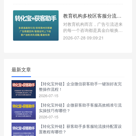
好友，优质投放流量白白流失，
投产直接腰斩。
教育机构多校区客服分流，使用转化宝降低人工成本实录
对教育机构而言，广告引流进来
的每一个咨询都是真金白银换来
的。但不少机构在客服分配环
2026-07-28 09:09:21
节“掉了链子”——咨询量一上来
就手忙脚乱，要么某个老师被咨
询挤爆，要么其他校区老师“没
活干”，漏接、回复慢直接导致
线索流失，人工成本反而越堆越
最新文章
高。
【转化宝外链】企业微信获客助手一键加好友完
整操作流程！
2026-07-15
【转化宝外链】企微获客助手客服高效精准引流
实操技巧有哪些？
2026-07-15
【转化宝外链】获客助手多客服轮流接待配置设
置教程有哪些？