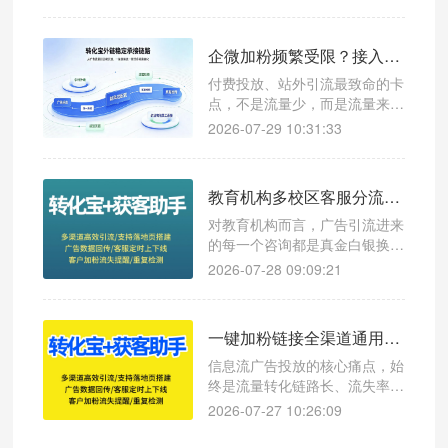
型。只引流不回传，投放只会越
跑越泛、成本越跑越高；搭配合
规第三方工具完成全链路回传，
企微加粉频繁受限？接入企微获客助手降低账号风控概率
才能让每一次曝光、每一笔预算
都精准触达高意向人群，实现广
付费投放、站外引流最致命的卡
告投放稳定起量、成本可控、客
点，不是流量少，而是流量来了
资高质的长效私域获客闭环
接不住：员工账号频繁触发加粉
2026-07-29 10:31:33
受限、临时限流、甚至禁止新增
好友，优质投放流量白白流失，
投产直接腰斩。
教育机构多校区客服分流，使用转化宝降低人工成本实录
对教育机构而言，广告引流进来
的每一个咨询都是真金白银换来
的。但不少机构在客服分配环
2026-07-28 09:09:21
节“掉了链子”——咨询量一上来
就手忙脚乱，要么某个老师被咨
询挤爆，要么其他校区老师“没
一键加粉链接全渠道通用配置教程（抖音 / 快手 / 广点通 / 小红书）
活干”，漏接、回复慢直接导致
线索流失，人工成本反而越堆越
信息流广告投放的核心痛点，始
高。
终是流量转化链路长、流失率
高、数据无归因、账号易风控。
2026-07-27 10:26:09
传统扫码加企微、复制微信号搜
索的方式，需要用户3-5步操