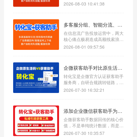
行业困境：抖音、小红书、本地
2026-08-03 10:41:38
生活平台持续投流，咨询量、到
店量看似稳定增长，但各渠道真
实获客效果、转化收益模糊不
多客服分组、智能分流、客户自动打标完整设置步骤
清。最常见的问题就是跨渠道客
源归属混乱：抖音付费推流的客
在信息流广告投放运营中，两大
户被销售随手登记为朋友介绍，
核心痛点极易造成高额线索浪
小红书种草引流的客源被归类为
费：一是客服分配无规则、流量
2026-08-01 09:57:56
自然到店，人工统计误
扎堆闲置不均，出现部分客服接
待过载、部分客服空岗闲置，同
时员工上下班衔接混乱导致线索
企微获客助手对比原生活码，转化宝1 秒唤起企微添加页面
漏接；二是客户来源无溯源、渠
道数据混乱，无法区分抖音、快
转化宝是企微官方认证获客助手
手、小红书等不同投放计划的线
服务商，自研合规跳转链路，一
索质量，复盘优化无依据、转化
键生成全域广告加粉短链，1 秒
2026-07-30 16:32:21
归因不准确。
唤起企微添加页面，大幅提升加
粉转化率。 支持 JS/API 双模式
多层数据回传，可将加粉、用户
添加企业微信获客助手为什么需要数据回传？
开口、流失客户数据实时同步至
抖音、百度、腾讯等广告后台，
企微获客助手数据回传的核心价
优化投放模型、降低获客成本
值，不是单纯统计数据，而是用
真实用户行为持续校准广告模
2026-07-30 10:35:57