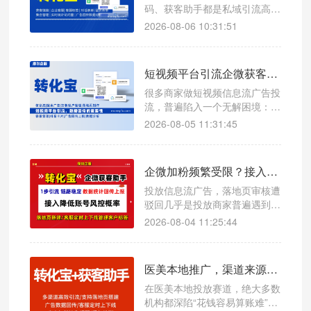
码、获客助手都是私域引流高频
工具，但二者产品定位完全不一
2026-08-06 10:31:51
样：活码偏向多渠道归因分流，
获客助手主打短链路一步加粉。
工具选择失误，不光会拉低整体
短视频平台引流企微获客助手，数据回传有多重要？
转化，还容易触发平台风控，造
成引流链路直接失效。
很多商家做短视频信息流广告投
流，普遍陷入一个无解困境：广
告预算持续消耗、页面曝光点击
2026-08-05 11:31:45
不断、企微新增粉丝稳步上涨，
但完全说不清哪条计划精准获
客、哪条计划纯浪费预算。看似
企微加粉频繁受限？接入企微获客助手降低账号风控概率
流量不断，实则转化模糊、成本
失控、投放越跑越乱。
投放信息流广告，落地页审核遭
驳回几乎是投放商家普遍遇到的
难题。很多人误以为是图片、文
2026-08-04 11:25:44
案素材违规，实际上大量驳回案
例，根源在于引流跳转链路触碰
平台风控红线。
医美本地推广，渠道来源自动打标精准核算投放 ROI 案例
在医美本地投放赛道，绝大多数
机构都深陷“花钱容易算账难”的