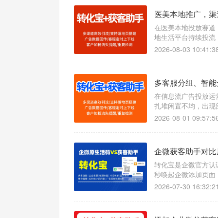
医美本地推广，渠道
在医美本地投放赛道
地生活平台持续投流
不清。最常见的问题
2026-08-03 10:41:3
绍，小红书种草引流
多客服分组、智能
在信息流广告投放运
扎堆闲置不均，出现
索漏接；二是客户来
2026-08-01 09:57:5
的线索质量，复盘优
企微获客助手对比
转化宝是企微官方认
秒唤起企微添加页面，
用户开口、流失客户
2026-07-30 16:32:2
成本