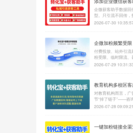
添加企业微信获客
企微获客助手数据回
型。只引流不回传，
传，才能让每一次曝
2026-07-30 10:35:5
控、客资高质的长效
企微加粉频繁受限
付费投放、站外引流
粉受限、临时限流、
2026-07-29 10:31:3
教育机构多校区客
对教育机构而言，广
节“掉了链子”——
活干”，漏接、回复
2026-07-28 09:09:2
一键加粉链接全渠道通