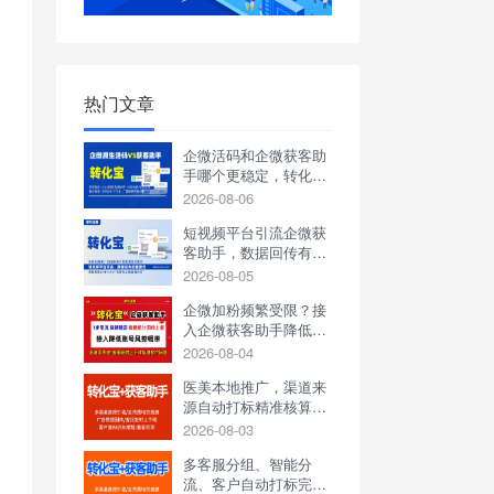
热门文章
企微活码和企微获客助
手哪个更稳定，转化宝
可以实现哪些功能
2026-08-06
短视频平台引流企微获
客助手，数据回传有多
重要？
2026-08-05
企微加粉频繁受限？接
入企微获客助手降低账
号风控概率
2026-08-04
医美本地推广，渠道来
源自动打标精准核算投
放 ROI 案例
2026-08-03
多客服分组、智能分
流、客户自动打标完整