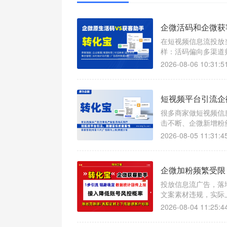
企微活码和企微获
在短视频信息流投放
样：活码偏向多渠道
体转化，还容易触发
2026-08-06 10:31:5
短视频平台引流企
很多商家做短视频信
击不断、企微新增粉
似流量不断，实则转
2026-08-05 11:31:4
企微加粉频繁受限
投放信息流广告，落
文案素材违规，实际
2026-08-04 11:25:4