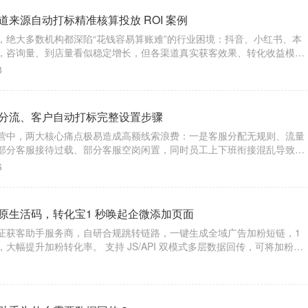
来源自动打标精准核算投放 ROI 案例
，绝大多数机构都深陷“花钱容易算账难”的行业困境：抖音、小红书、本
，咨询量、到店量看似稳定增长，但各渠道真实获客效果、转化收益模糊
就是跨渠道客源归属混乱：抖音付费推流的客户被销售随手登记为朋友介
8
的客源被归类为自然到店，人工统计误
分流、客户自动打标完整设置步骤
营中，两大核心痛点极易造成高额线索浪费：一是客服分配无规则、流量
部分客服接待过载、部分客服空岗闲置，同时员工上下班衔接混乱导致线
源无溯源、渠道数据混乱，无法区分抖音、快手、小红书等不同投放计划
6
化无依据、转化归因不准确。
原生活码，转化宝1 秒唤起企微添加页面
证获客助手服务商，自研合规跳转链路，一键生成全域广告加粉短链，1
大幅提升加粉转化率。 支持 JS/API 双模式多层数据回传，可将加粉、
数据实时同步至抖音、百度、腾讯等广告后台，优化投放模型、降低获客
1