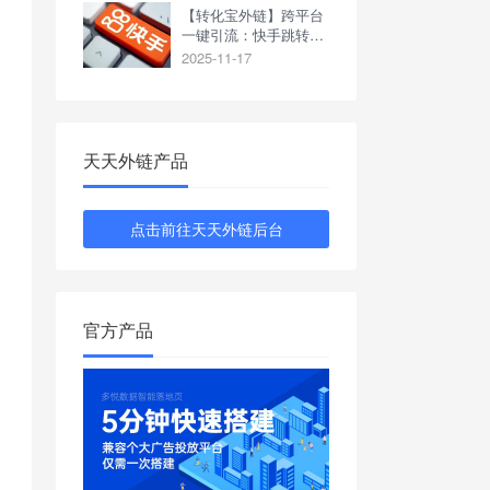
【转化宝外链】跨平台
一键引流：快手跳转企
业微信获客助手
2025-11-17
天天外链产品
点击前往天天外链后台
官方产品