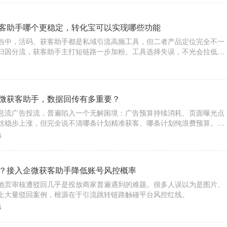
客助手哪个更稳定，转化宝可以实现哪些功能
当中，活码、获客助手都是私域引流高频工具，但二者产品定位完全不一
归因分流，获客助手主打短链路一步加粉。工具选择失误，不光会拉低整
平台风控，造成引流链路直接失效。
1
微获客助手，数据回传有多重要？
息流广告投流，普遍陷入一个无解困境：广告预算持续消耗、页面曝光点
丝稳步上涨，但完全说不清哪条计划精准获客、哪条计划纯浪费预算。看
化模糊、成本失控、投放越跑越乱。
5
？接入企微获客助手降低账号风控概率
地页审核遭驳回几乎是投放商家普遍遇到的难题。很多人误以为是图片、
上大量驳回案例，根源在于引流跳转链路触碰平台风控红线。
4