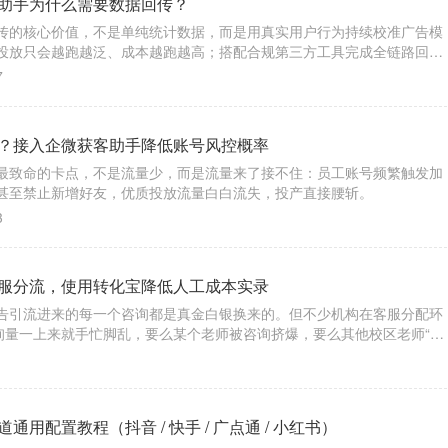
助手为什么需要数据回传？
传的核心价值，不是单纯统计数据，而是用真实用户行为持续校准广告模
投放只会越跑越泛、成本越跑越高；搭配合规第三方工具完成全链路回
光、每一笔预算都精准触达高意向人群，实现广告投放稳定起量、成本可
7
私域获客闭环
？接入企微获客助手降低账号风控概率
最致命的卡点，不是流量少，而是流量来了接不住：员工账号频繁触发加
甚至禁止新增好友，优质投放流量白白流失，投产直接腰斩。
3
服分流，使用转化宝降低人工成本实录
告引流进来的每一个咨询都是真金白银换来的。但不少机构在客服分配环
咨询量一上来就手忙脚乱，要么某个老师被咨询挤爆，要么其他校区老师“没
慢直接导致线索流失，人工成本反而越堆越高。
1
用配置教程（抖音 / 快手 / 广点通 / 小红书）